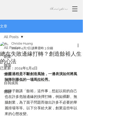
文章
All Posts
Christie Huang
All Posts
2024年4月7日
讀畢需時 3 分鐘
總在失敗邊緣打轉？創造餘裕人生
創業
的心法
職場
已更新：
2024年5月4日
創業過程是不斷創造風險，一邊表演如何將風
情感
險降到最低的一場馬拉松秀。
自我成長
前陣子聽講「餘裕」這件事，想起以前的自己
體驗
也在許多危險邊緣的抉擇打轉，例如裸辭、無
腦創業，為了面子問題而做出許多不必要的華
麗排場等等。以下分享給大家，創業這些年以
來的心態改變。