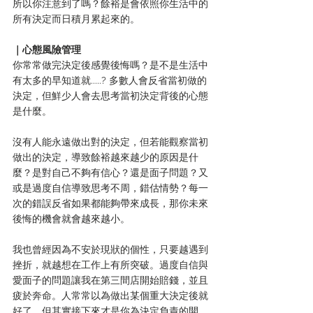
所以你注意到了嗎？餘裕是會依照你生活中的
所有決定而日積月累起來的。
｜心態風險管理
你常常做完決定後感覺後悔嗎？是不是生活中
有太多的早知道就.....? 多數人會反省當初做的
決定，但鮮少人會去思考當初決定背後的心態
是什麼。
沒有人能永遠做出對的決定，但若能觀察當初
做出的決定，導致餘裕越來越少的原因是什
麼？是對自己不夠有信心？還是面子問題？又
或是過度自信導致思考不周，錯估情勢？每一
次的錯誤反省如果都能夠帶來成長，那你未來
後悔的機會就會越來越小。
我也曾經因為不安於現狀的個性，只要越遇到
挫折，就越想在工作上有所突破。過度自信與
愛面子的問題讓我在第三間店開始賠錢，並且
疲於奔命。人常常以為做出某個重大決定後就
好了，但其實接下來才是你為決定負責的開